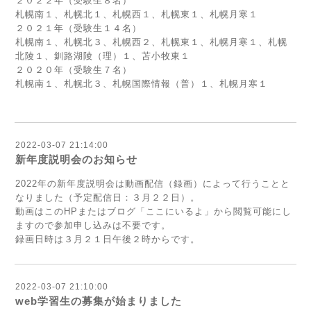
２０２２年（受験生８名）
札幌南１、札幌北１、札幌西１、札幌東１、札幌月寒１
２０２１年（受験生１４名）
札幌南１、札幌北３、札幌西２、札幌東１、札幌月寒１、札幌
北陵１、釧路湖陵（理）１、苫小牧東１
２０２０年（受験生７名）
札幌南１、札幌北３、札幌国際情報（普）１、札幌月寒１
2022-03-07 21:14:00
新年度説明会のお知らせ
2022年の新年度説明会は動画配信（録画）によって行うことと
なりました（予定配信日：３月２２日）。
動画はこのHPまたはブログ「ここにいるよ」から閲覧可能にし
ますので参加申し込みは不要です。
録画日時は３月２１日午後２時からです。
2022-03-07 21:10:00
web学習生の募集が始まりました