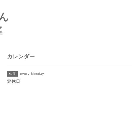
ん
る
塾
カレンダー
every Monday
休日
定休日