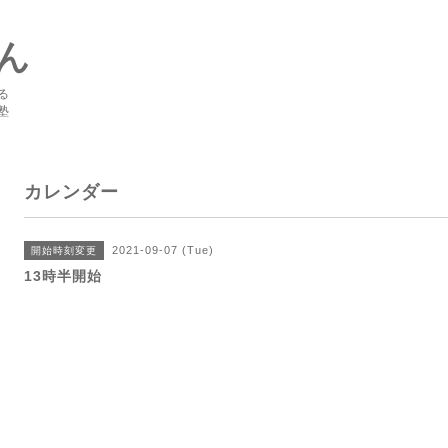
ん
る
塾
カレンダー
2021-09-07 (Tue)
開始時刻変更
13時半開始